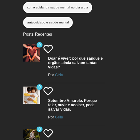
como cuidar da saude mental no dia a dia
autocuidado e saude mental
Posts Recentes
0
Doar é viver: por que sangue e
órgãos ainda salvam tantas
vidas?
Por
Géia
0
Setembro Amarelo: Porque
falar, ouvir e acolher, pode
salvar vidas.
Por
Géia
0