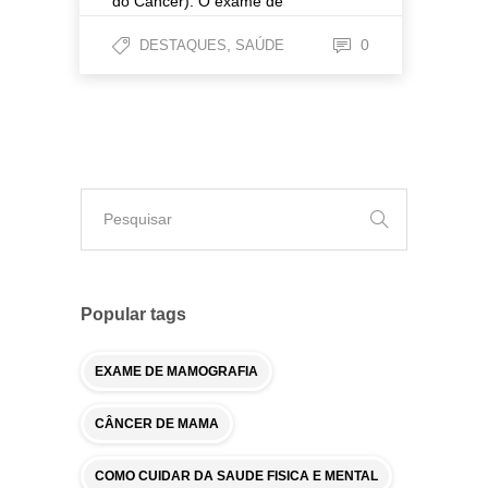
do Câncer). O exame de
mamografia é uma das formas de
,
0
DESTAQUES
SAÚDE
diagnosticar o câncer de mama,
sendo extremamente eficaz e capaz
de identificar lesões, ainda em
estágios iniciais.
Algumas mulheres
se queixam de dor e de...
Popular tags
EXAME DE MAMOGRAFIA
CÂNCER DE MAMA
COMO CUIDAR DA SAUDE FISICA E MENTAL