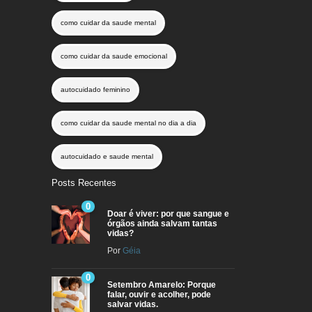
como cuidar da saude mental
como cuidar da saude emocional
autocuidado feminino
como cuidar da saude mental no dia a dia
autocuidado e saude mental
Posts Recentes
0
Doar é viver: por que sangue e
órgãos ainda salvam tantas
vidas?
Por
Géia
0
Setembro Amarelo: Porque
falar, ouvir e acolher, pode
salvar vidas.