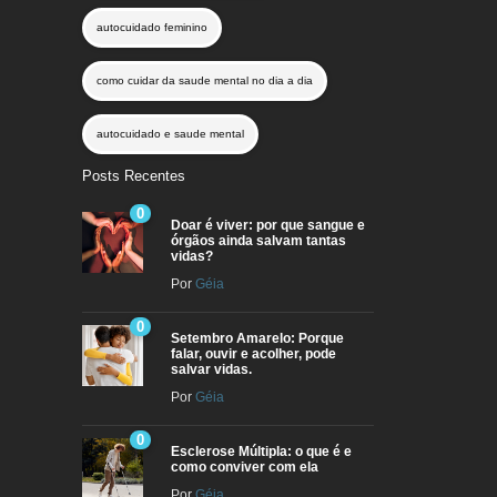
autocuidado feminino
como cuidar da saude mental no dia a dia
autocuidado e saude mental
Posts Recentes
0
Doar é viver: por que sangue e
órgãos ainda salvam tantas
vidas?
Por
Géia
0
Setembro Amarelo: Porque
falar, ouvir e acolher, pode
salvar vidas.
Por
Géia
0
Esclerose Múltipla: o que é e
como conviver com ela
Por
Géia