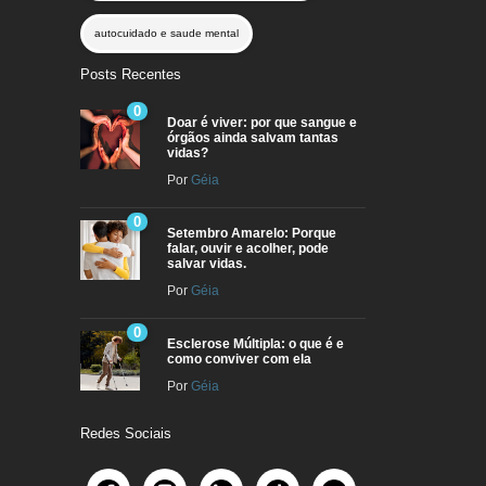
autocuidado e saude mental
Posts Recentes
0
Doar é viver: por que sangue e
órgãos ainda salvam tantas
vidas?
Por
Géia
0
Setembro Amarelo: Porque
falar, ouvir e acolher, pode
salvar vidas.
Por
Géia
0
Esclerose Múltipla: o que é e
como conviver com ela
Por
Géia
Redes Sociais