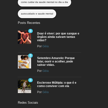
como cuidar da saude mental no dia a dia
autocuidado e saude mental
Posts Recentes
0
Doar é viver: por que sangue e
órgãos ainda salvam tantas
vidas?
Por
Géia
0
Setembro Amarelo: Porque
falar, ouvir e acolher, pode
salvar vidas.
Por
Géia
0
Esclerose Múltipla: o que é e
como conviver com ela
Por
Géia
Redes Sociais